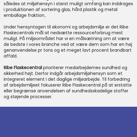
således at miljøhensyn i størst muligt omfang kan inddrages
i produktionen af sortering glas, hård plastik og metal
emballage fraktion..
Under hensyntagen til økonomi og arbejdsmiljø er det Ribe
Flaskecentrals mål at nedsætte ressourceforbrug mest
muligt. På miljøområdet har vi en målsætning om at være
de bedste i vores branche ved at være dem som har en høj
genanvendelse pr tons og et meget lavt procent brandbart
affald.
Ribe Flaskecentral
prioriterer medarbejdernes sundhed og
sikkerhed højt. Derfor indgår arbejdsmiljøhensyn som et
integreret element i det daglige miljøarbejde. Til forbedring
af arbejdsmiljøet fokuserer Ribe Flaskecentral på at erstatte
eller begrænse anvendelsen af sundhedsskadelige stoffer
og støjende processer.